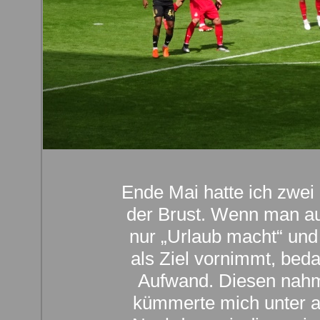
Ende Mai hatte ich zwei
der Brust. Wenn man au
nur „Urlaub macht“ und
als Ziel vornimmt, bed
Aufwand. Diesen nahm 
kümmerte mich unter a