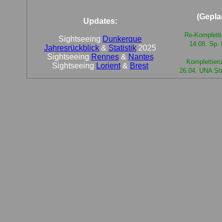
(Gepla
Updates:
Re-Kompletti
Sightseeing
Dunkerque
14.08. Sp. 
Jahresrückblick
&
Statistik
2025
Sightseeing
Rennes
&
Nantes
Komplettieru
Sightseeing
Lorient
&
Brest
26.04. UNA St