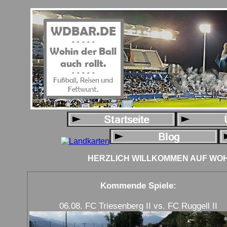
HERZLICH WILLKOMMEN AUF WOHI
Kommende Spiele:
06.08. FC Triesenberg II vs. FC Ruggell II