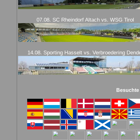
07.08. SC Rheindorf Altach vs. WSG Tirol
14.08. Sporting Hasselt vs. Verbroedering Dend
Besuchte L